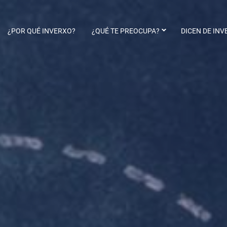
¿POR QUÉ INVERXO?
¿QUÉ TE PREOCUPA?
DICEN DE INVE
Apoyo educativo
Educación emocional
Dificultades en el lenguaje
Clases de Español
Preguntas frecuentes