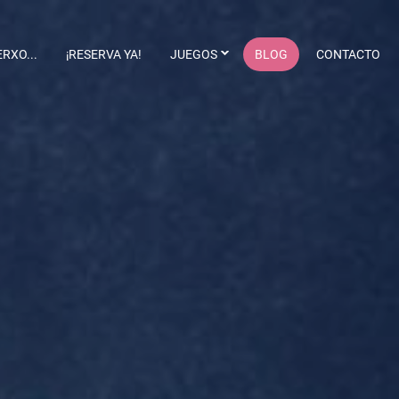
RXO...
¡RESERVA YA!
JUEGOS
BLOG
CONTACTO
Abecedarios
Matemáticas
Habilidades y competencias
Halloween
Lenguaje
Manualidades
Navidad